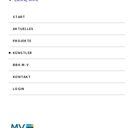
Navigation
START
überspringen
AKTUELLES
PROJEKTE
KÜNSTLER
BBK M-V
KONTAKT
LOGIN
Navigation