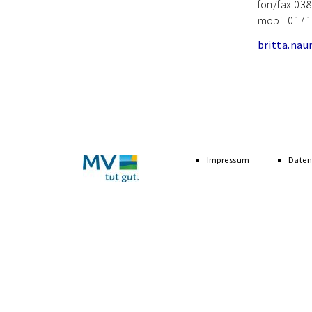
fon/fax 03
mobil 0171
britta.na
Navigation
überspringen
Impressum
Daten