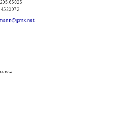
8205.65025
.4520072
umann@gmx.net
schutz