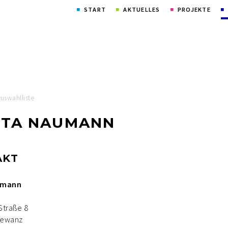
Navigation
START
AKTUELLES
PROJEKTE
überspringen
Auswahlliste
TTA NAUMANN
AKT
umann
Straße 8
newanz