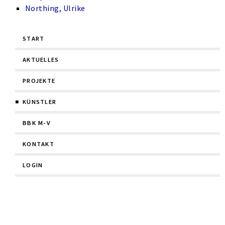
Northing, Ulrike
Navigation
START
überspringen
AKTUELLES
PROJEKTE
KÜNSTLER
BBK M-V
KONTAKT
LOGIN