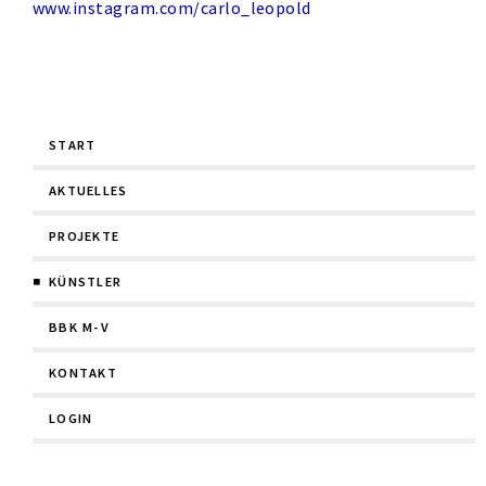
www.instagram.com/carlo_leopold
Navigation
START
überspringen
AKTUELLES
PROJEKTE
KÜNSTLER
BBK M-V
KONTAKT
LOGIN